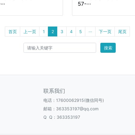
···
57-···
首页
上一页
1
2
3
4
5
···
下一页
尾页
搜索
联系我们
电话：17600062915(微信同号)
邮箱：363353197@qq.com
Q Q：363353197